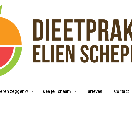
eren zeggen?!
Ken je lichaam
Tarieven
Contact