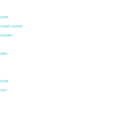
euven
 maat Leuven
echelen
helen
eur.be
.com