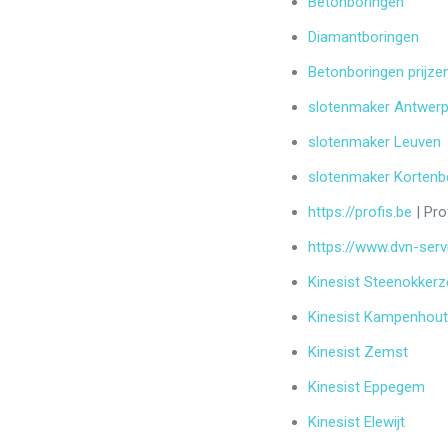
Betonboringen
Diamantboringen
Betonboringen prijze
slotenmaker Antwer
slotenmaker Leuven
slotenmaker Kortenb
https://profis.be
| Pro
https://www.dvn-serv
Kinesist Steenokkerz
Kinesist Kampenhou
Kinesist Zemst
Kinesist Eppegem
Kinesist Elewijt