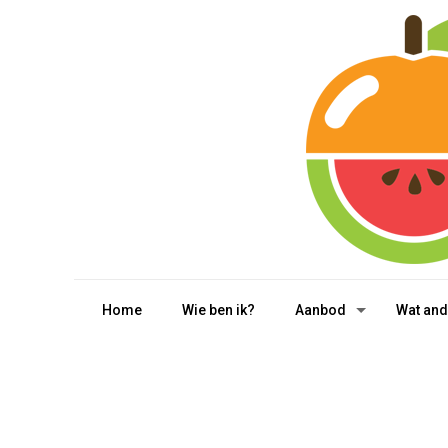
Home
Wie ben ik?
Aanbod
Wat and