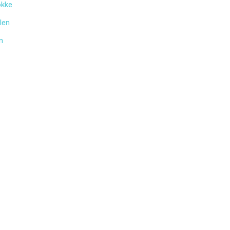
okke
len
n