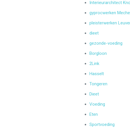
Interieurarchitect Kn
gyprocwerken Meche
pleisterwerken Leuve
dieet
gezonde-voeding
Borgloon
2Link
Hasselt
Tongeren
Dieet
Voeding
Eten
Sportvoeding