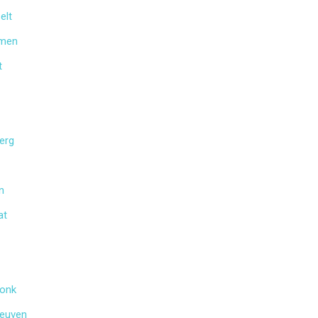
elt
mmen
t
erg
n
at
donk
Leuven