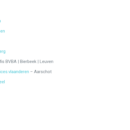
n
pen
erg
fis BVBA | Bierbeek | Leuven
ices.vlaanderen
– Aarschot
eel
t