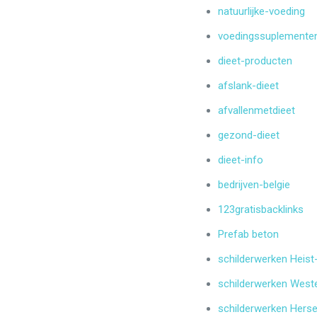
natuurlijke-voeding
voedingssuplemente
dieet-producten
afslank-dieet
afvallenmetdieet
gezond-dieet
dieet-info
bedrijven-belgie
123gratisbacklinks
Prefab beton
schilderwerken Heis
schilderwerken West
schilderwerken Herse