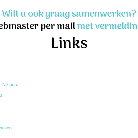
Wilt u ook graag samenwerken?
ebmaster per mail
met vermelding
Links
t-Niklaas
st
enaken