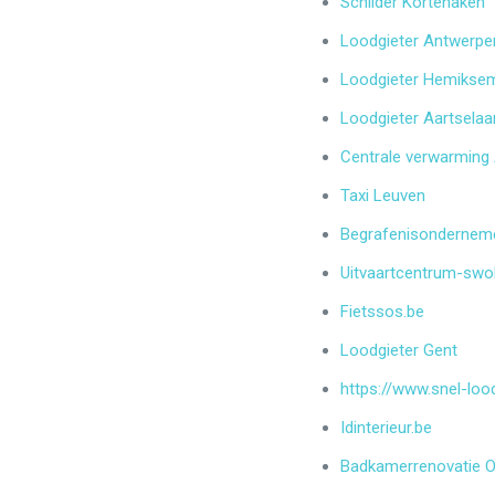
Schilder Kortenaken
Loodgieter Antwerpe
Loodgieter Hemikse
Loodgieter Aartselaa
Centrale verwarming
Taxi Leuven
Begrafenisondernem
Uitvaartcentrum-swo
Fietssos.be
Loodgieter Gent
https://www.snel-lood
Idinterieur.be
Badkamerrenovatie 