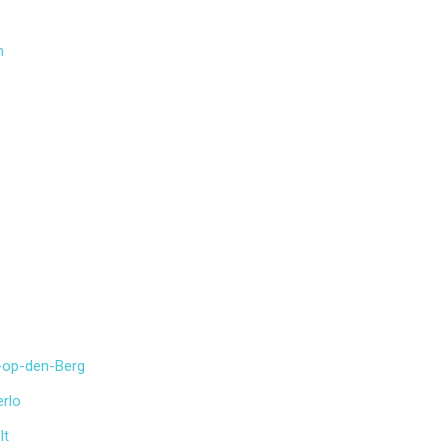
n
t-op-den-Berg
erlo
lt