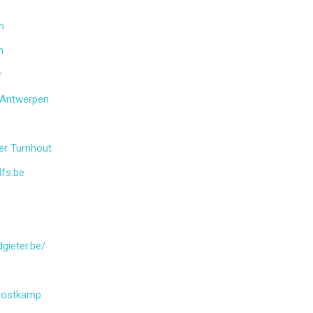
n
m
r
 Antwerpen
er Turnhout
lfs.be
gieter.be/
Oostkamp